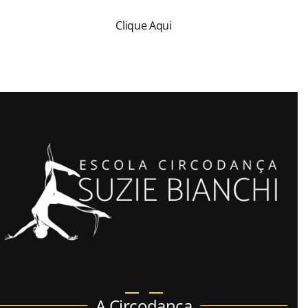
Clique Aqui
A Circodança