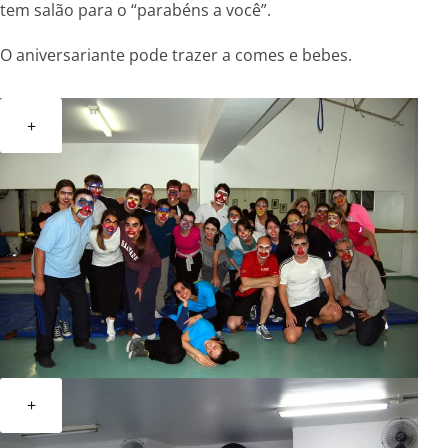
tem salão para o “parabéns a você”.
O aniversariante pode trazer a comes e bebes.
+
+