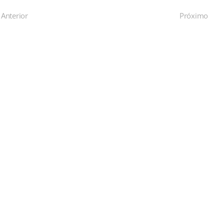
Anterior
Próximo
Matrículas Abertas
Informações e Inscrições