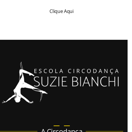
Clique Aqui
A Circodança